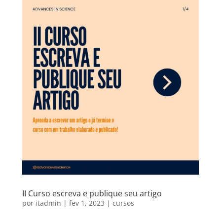
II Curso escreva e publique seu artigo
por
itadmin
|
fev 1, 2023
|
cursos