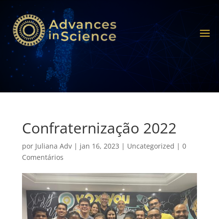
Confraternização 2022
por
Juliana Adv
|
jan 16, 2023
|
Uncategorized
|
0
Comentários